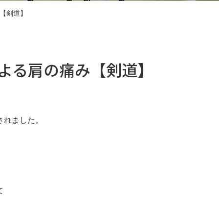
【剣道】
よる肩の痛み【剣道】
されました。
て