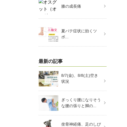
膝の成長痛
夏バテ症状に効くツ
ボ...
最新の記事
8/7(金)、8/8(土)空き
状況
ぎっくり腰になりそう
な腰の張りと脚の...
坐骨神経痛、足のしび