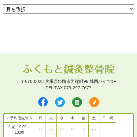
〒670-0028 兵庫県姫路市岩端町95 城西ハイツ1F
TEL/FAX 079-297-7677
＜ 予約優先制 ＞
月
火
水
木
金
土
日・祝
午前 9:00～
〇
〇
〇
〇
〇
〇
―
13:00