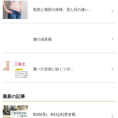
筋肉と脂肪の体積、見た目の違い...
膝の成長痛
夏バテ症状に効くツボ...
最新の記事
8/10(月)、8/11(火)空き状...