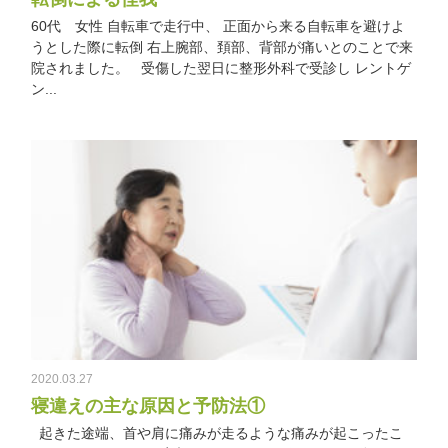
60代 女性 自転車で走行中、 正面から来る自転車を避けよ
うとした際に転倒 右上腕部、頚部、背部が痛いとのことで来
院されました。 受傷した翌日に整形外科で受診し レントゲ
ン...
2020.03.27
寝違えの主な原因と予防法①
起きた途端、首や肩に痛みが走るような痛みが起こったこ