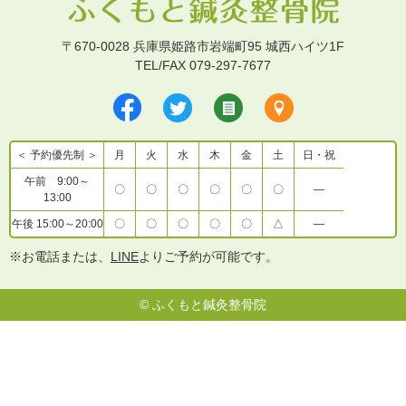
〒670-0028 兵庫県姫路市岩端町95 城西ハイツ1F
TEL/FAX 079-297-7677
＜ 予約優先制 ＞
月
火
水
木
金
土
日・祝
午前 9:00～
〇
〇
〇
〇
〇
〇
―
13:00
午後 15:00～20:00
〇
〇
〇
〇
〇
△
―
※お電話または、
LINE
よりご予約が可能です。
©
ふくもと鍼灸整骨院