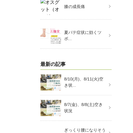
膝の成長痛
夏バテ症状に効くツ
ボ...
最新の記事
8/10(月)、8/11(火)空
き状...
8/7(金)、8/8(土)空き
状況
ぎっくり腰になりそう