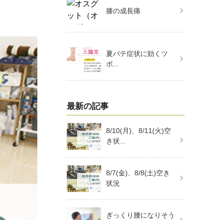
膝の成長痛
夏バテ症状に効くツ
ボ...
最新の記事
8/10(月)、8/11(火)空
き状...
8/7(金)、8/8(土)空き
状況
ぎっくり腰になりそう