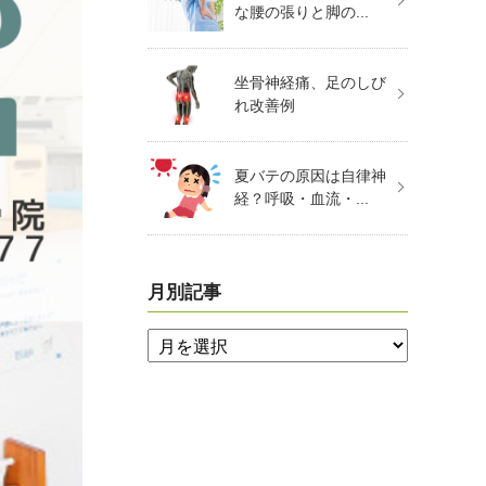
な腰の張りと脚の...
坐骨神経痛、足のしび
れ改善例
夏バテの原因は自律神
経？呼吸・血流・...
月別記事