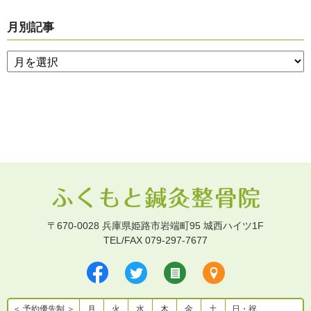
月別記事
〒670-0028 兵庫県姫路市岩端町95 城西ハイツ1F
TEL/FAX 079-297-7677
＜ 予約優先制 ＞
月
火
水
木
金
土
日・祝