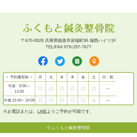
〒670-0028 兵庫県姫路市岩端町95 城西ハイツ1F
TEL/FAX 079-297-7677
＜ 予約優先制 ＞
月
火
水
木
金
土
日・祝
午前 9:00～
〇
〇
〇
〇
〇
〇
―
13:00
午後 15:00～20:00
〇
〇
〇
〇
〇
△
―
※お電話または、
LINE
よりご予約が可能です。
©
ふくもと鍼灸整骨院