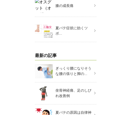
膝の成長痛
夏バテ症状に効くツ
ボ...
最新の記事
ぎっくり腰になりそう
な腰の張りと脚の...
坐骨神経痛、足のしび
れ改善例
夏バテの原因は自律神