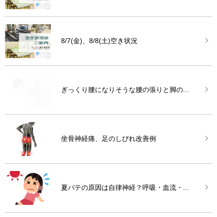
8/7(金)、8/8(土)空き状況
ぎっくり腰になりそうな腰の張りと脚の...
坐骨神経痛、足のしびれ改善例
夏バテの原因は自律神経？呼吸・血流・...