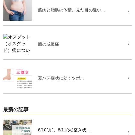
筋肉と脂肪の体積、見た目の違い...
膝の成長痛
夏バテ症状に効くツボ...
最新の記事
8/10(月)、8/11(火)空き状...