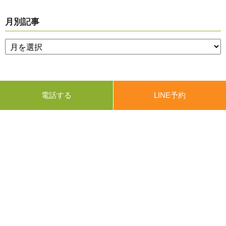
月別記事
電話する
LINE予約
〒670-0028 兵庫県姫路市岩端町95 城西ハイツ1F
TEL/FAX 079-297-7677