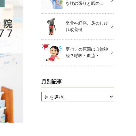
な腰の張りと脚の...
坐骨神経痛、足のしび
れ改善例
夏バテの原因は自律神
経？呼吸・血流・...
月別記事