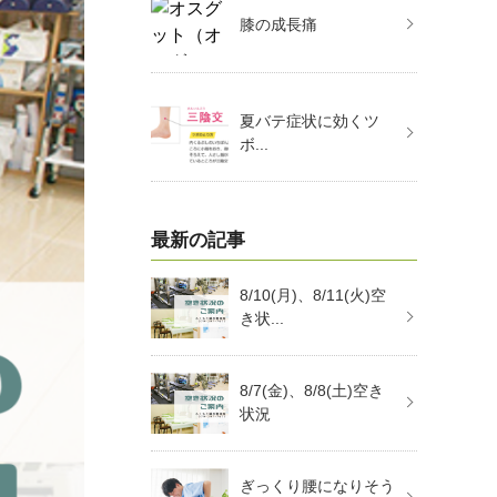
膝の成長痛
夏バテ症状に効くツ
ボ...
最新の記事
8/10(月)、8/11(火)空
き状...
8/7(金)、8/8(土)空き
状況
ぎっくり腰になりそう