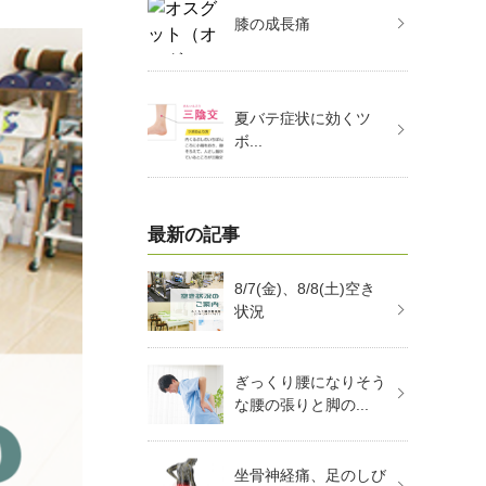
膝の成長痛
夏バテ症状に効くツ
ボ...
最新の記事
8/7(金)、8/8(土)空き
状況
ぎっくり腰になりそう
な腰の張りと脚の...
坐骨神経痛、足のしび