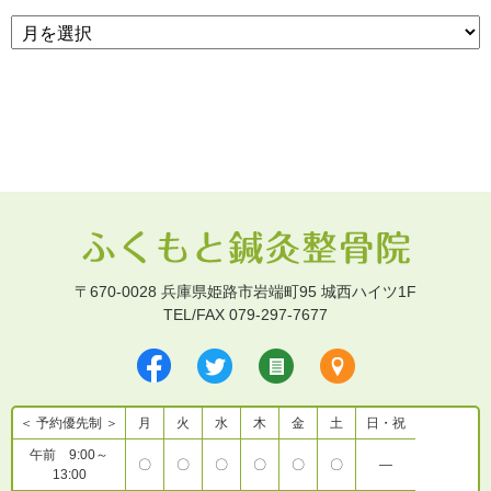
〒670-0028 兵庫県姫路市岩端町95 城西ハイツ1F
TEL/FAX 079-297-7677
＜ 予約優先制 ＞
月
火
水
木
金
土
日・祝
午前 9:00～
〇
〇
〇
〇
〇
〇
―
13:00