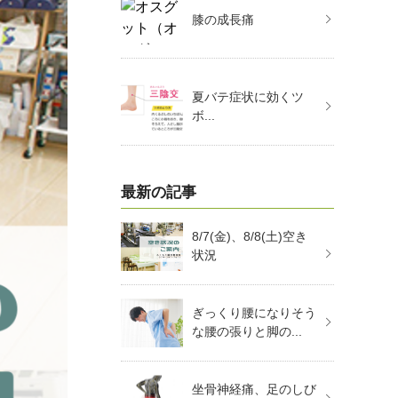
膝の成長痛
夏バテ症状に効くツ
ボ...
最新の記事
8/7(金)、8/8(土)空き
状況
ぎっくり腰になりそう
な腰の張りと脚の...
坐骨神経痛、足のしび