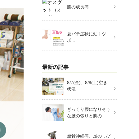
膝の成長痛
夏バテ症状に効くツ
ボ...
最新の記事
8/7(金)、8/8(土)空き
状況
ぎっくり腰になりそう
な腰の張りと脚の...
坐骨神経痛、足のしび