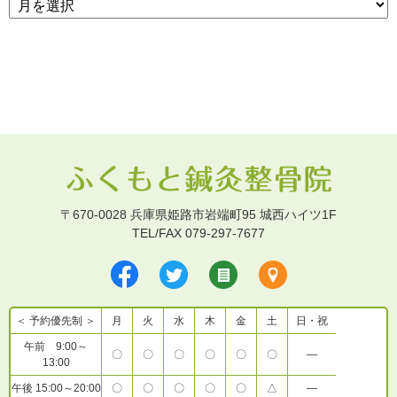
〒670-0028 兵庫県姫路市岩端町95 城西ハイツ1F
TEL/FAX 079-297-7677
＜ 予約優先制 ＞
月
火
水
木
金
土
日・祝
午前 9:00～
〇
〇
〇
〇
〇
〇
―
13:00
午後 15:00～20:00
〇
〇
〇
〇
〇
△
―