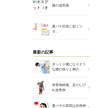
膝の成長痛
夏バテ症状に効くツ
ボ...
最新の記事
ぎっくり腰になりそう
な腰の張りと脚の...
坐骨神経痛、足のしび
れ改善例
夏バテの原因は自律神