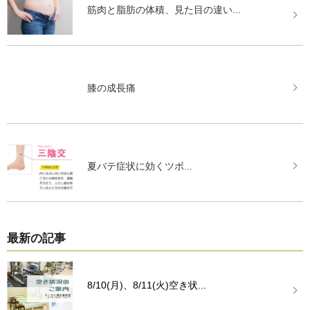
筋肉と脂肪の体積、見た目の違い...
膝の成長痛
夏バテ症状に効くツボ...
最新の記事
8/10(月)、8/11(火)空き状...