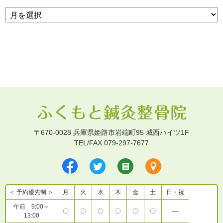
〒670-0028 兵庫県姫路市岩端町95 城西ハイツ1F
TEL/FAX 079-297-7677
＜ 予約優先制 ＞
月
火
水
木
金
土
日・祝
午前 9:00～
〇
〇
〇
〇
〇
〇
―
13:00