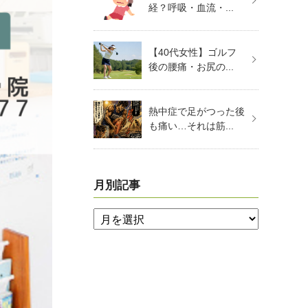
経？呼吸・血流・...
【40代女性】ゴルフ
後の腰痛・お尻の...
熱中症で足がつった後
も痛い…それは筋...
月別記事