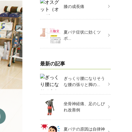
膝の成長痛
夏バテ症状に効くツ
ボ...
最新の記事
ぎっくり腰になりそう
な腰の張りと脚の...
坐骨神経痛、足のしび
れ改善例
夏バテの原因は自律神