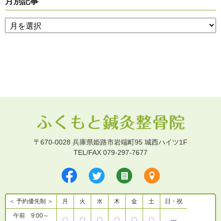
月別記事
〒670-0028 兵庫県姫路市岩端町95 城西ハイツ1F
TEL/FAX 079-297-7677
＜ 予約優先制 ＞
月
火
水
木
金
土
日・祝
午前 9:00～
〇
〇
〇
〇
〇
〇
―