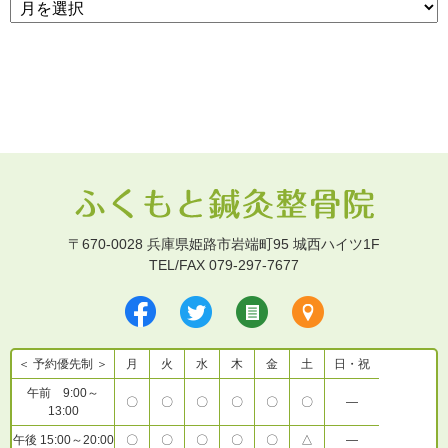
〒670-0028 兵庫県姫路市岩端町95 城西ハイツ1F
TEL/FAX 079-297-7677
＜ 予約優先制 ＞
月
火
水
木
金
土
日・祝
午前 9:00～
〇
〇
〇
〇
〇
〇
―
13:00
午後 15:00～20:00
〇
〇
〇
〇
〇
△
―