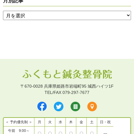
月別記事
〒670-0028 兵庫県姫路市岩端町95 城西ハイツ1F
TEL/FAX 079-297-7677
＜ 予約優先制 ＞
月
火
水
木
金
土
日・祝
午前 9:00～
〇
〇
〇
〇
〇
〇
―