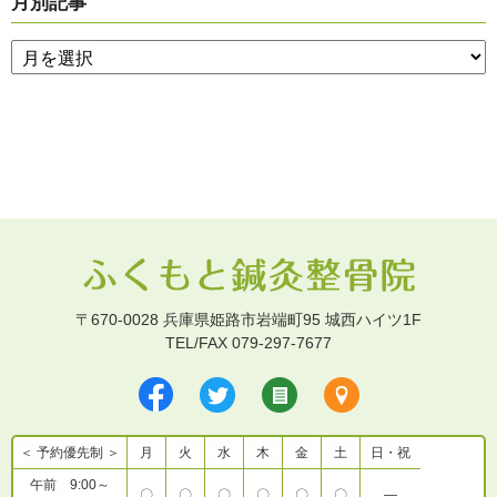
月別記事
〒670-0028 兵庫県姫路市岩端町95 城西ハイツ1F
TEL/FAX 079-297-7677
＜ 予約優先制 ＞
月
火
水
木
金
土
日・祝
午前 9:00～
〇
〇
〇
〇
〇
〇
―