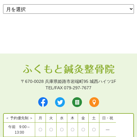
〒670-0028 兵庫県姫路市岩端町95 城西ハイツ1F
TEL/FAX 079-297-7677
＜ 予約優先制 ＞
月
火
水
木
金
土
日・祝
午前 9:00～
〇
〇
〇
〇
〇
〇
―
13:00