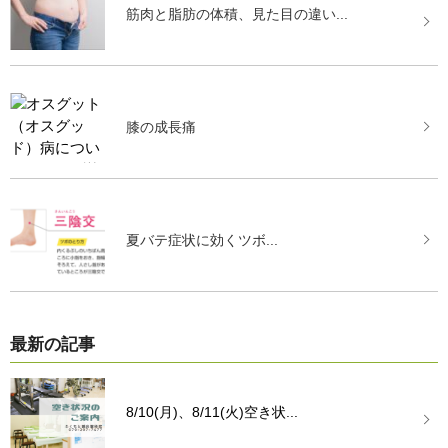
筋肉と脂肪の体積、見た目の違い...
膝の成長痛
夏バテ症状に効くツボ...
最新の記事
8/10(月)、8/11(火)空き状...