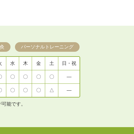
灸
パーソナルトレーニング
火
水
木
金
土
日・祝
〇
〇
〇
〇
〇
―
〇
〇
〇
〇
△
―
が可能です。