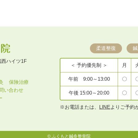
柔道整復
鍼
 城西ハイツ1F
＜ 予約優先制 ＞
月
午前 9:00～13:00
〇
灸
保険治療
問い合わせ
午後 15:00～20:00
〇
ー
※お電話または、
LINE
よりご予約
©
ふくもと鍼灸整骨院