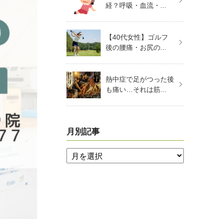
経？呼吸・血流・...
【40代女性】ゴルフ
後の腰痛・お尻の...
熱中症で足がつった後
も痛い…それは筋...
月別記事