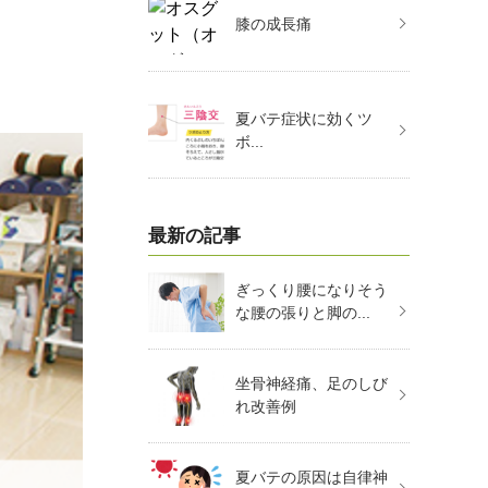
膝の成長痛
夏バテ症状に効くツ
ボ...
最新の記事
ぎっくり腰になりそう
な腰の張りと脚の...
坐骨神経痛、足のしび
れ改善例
夏バテの原因は自律神