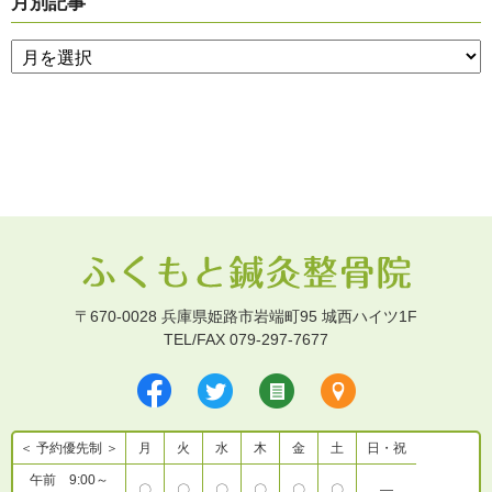
月別記事
〒670-0028 兵庫県姫路市岩端町95 城西ハイツ1F
TEL/FAX 079-297-7677
＜ 予約優先制 ＞
月
火
水
木
金
土
日・祝
午前 9:00～
〇
〇
〇
〇
〇
〇
―