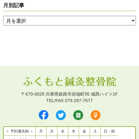
月別記事
〒670-0028 兵庫県姫路市岩端町95 城西ハイツ1F
TEL/FAX 079-297-7677
＜ 予約優先制 ＞
月
火
水
木
金
土
日・祝