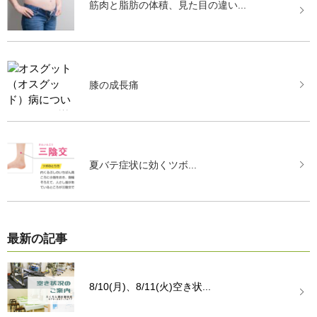
筋肉と脂肪の体積、見た目の違い...
膝の成長痛
夏バテ症状に効くツボ...
最新の記事
8/10(月)、8/11(火)空き状...