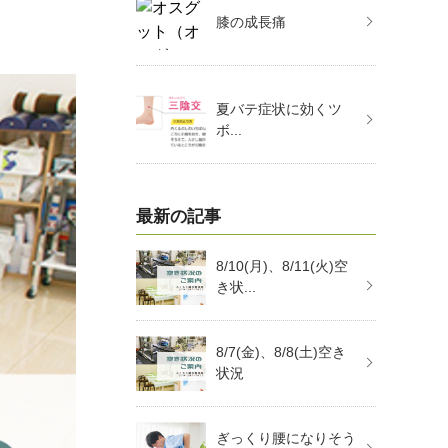
膝の成長痛
夏バテ症状に効くツ
ボ...
最新の記事
8/10(月)、8/11(火)空
き状...
8/7(金)、8/8(土)空き
状況
ぎっくり腰になりそう