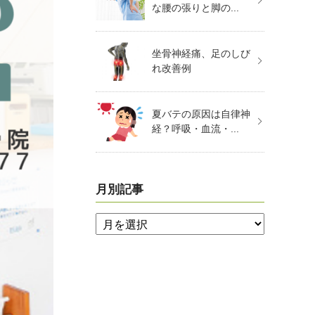
な腰の張りと脚の...
坐骨神経痛、足のしび
れ改善例
夏バテの原因は自律神
経？呼吸・血流・...
月別記事