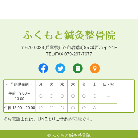
〒670-0028 兵庫県姫路市岩端町95 城西ハイツ1F
TEL/FAX 079-297-7677
＜ 予約優先制 ＞
月
火
水
木
金
土
日・祝
午前 9:00～
〇
〇
〇
〇
〇
〇
―
13:00
午後 15:00～20:00
〇
〇
〇
〇
〇
△
―
※お電話または、
LINE
よりご予約が可能です。
©
ふくもと鍼灸整骨院