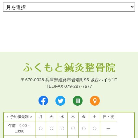
〒670-0028 兵庫県姫路市岩端町95 城西ハイツ1F
TEL/FAX 079-297-7677
＜ 予約優先制 ＞
月
火
水
木
金
土
日・祝
午前 9:00～
〇
〇
〇
〇
〇
〇
―
13:00