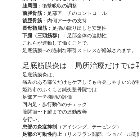
膝周囲
：衝撃吸収の調整
前脛骨筋
：足部アーチのコントロール
後脛骨筋
：内側アーチの支持
長母指屈筋
：足指の蹴り出しと安定性
下腿（三頭筋群）
：足部全体の連動性
これらが連動して働くことで、
足底筋膜への過剰な牽引ストレスが軽減されます。
足底筋膜炎は「局所治療だけでは
足底筋膜炎は、
痛みのある部位だけをケアしても再発しやすいのが
姫路市のふくもと鍼灸整骨院では
足部アーチ機能の評価
回内足・歩行動作のチェック
股関節〜下腿までの連動改善
を行い、
患部の炎症抑制
（アイシング、テーピング）
足部の可動性向上
（リスフラン関節、ショパール関