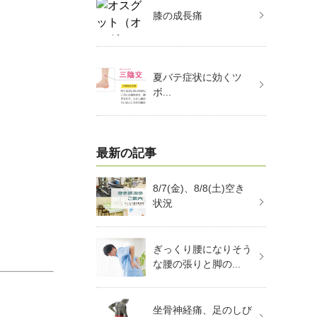
膝の成長痛
夏バテ症状に効くツ
ボ...
最新の記事
8/7(金)、8/8(土)空き
状況
ぎっくり腰になりそう
な腰の張りと脚の...
坐骨神経痛、足のしび