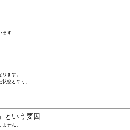
います。
なります。
た状態となり、
」という要因
りません。