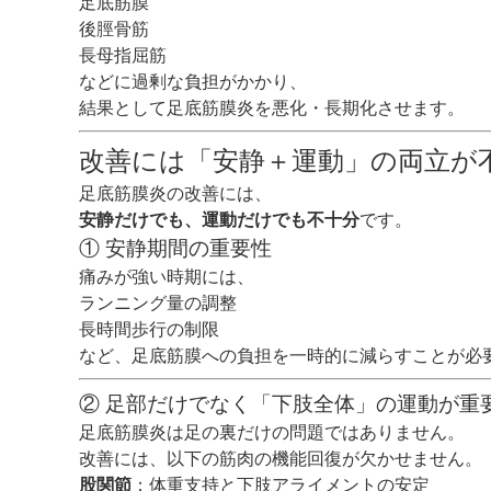
足底筋膜
後脛骨筋
長母指屈筋
などに過剰な負担がかかり、
結果として足底筋膜炎を悪化・長期化させます。
改善には「安静＋運動」の両立が
足底筋膜炎の改善には、
安静だけでも、運動だけでも不十分
です。
① 安静期間の重要性
痛みが強い時期には、
ランニング量の調整
長時間歩行の制限
など、足底筋膜への負担を一時的に減らすことが必
② 足部だけでなく「下肢全体」の運動が重
足底筋膜炎は足の裏だけの問題ではありません。
改善には、以下の筋肉の機能回復が欠かせません。
股関節
：体重支持と下肢アライメントの安定