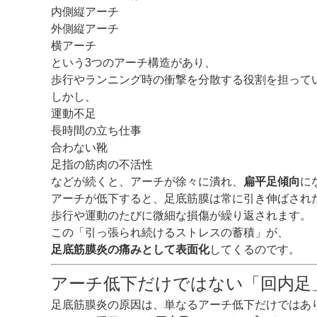
内側縦アーチ
外側縦アーチ
横アーチ
という3つのアーチ構造があり、
歩行やランニング時の衝撃を分散する役割を担って
しかし、
運動不足
長時間の立ち仕事
合わない靴
足指の筋肉の不活性
などが続くと、アーチが徐々に潰れ、
扁平足傾向
に
アーチが低下すると、足底筋膜は常に引き伸ばされ
歩行や運動のたびに微細な損傷が繰り返されます。
この「引っ張られ続けるストレスの蓄積」が、
足底筋膜炎の痛みとして表面化
してくるのです。
アーチ低下だけではない「回内足
足底筋膜炎の原因は、単なるアーチ低下だけではあ