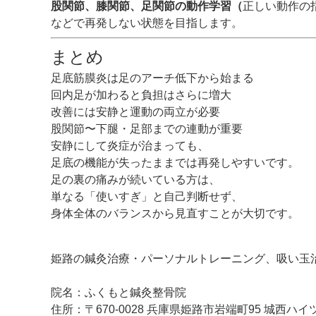
股関節、膝関節、足関節の動作学習（
正しい動作の
などで再発しない状態を目指します。
まとめ
足底筋膜炎は足のアーチ低下から始まる
回内足が加わると負担はさらに増大
改善には安静と運動の両立が必要
股関節〜下腿・足部までの連動が重要
安静にして炎症が治まっても、
足底の機能が失ったままでは再発しやすいです。
足の裏の痛みが続いている方は、
単なる「使いすぎ」と自己判断せず、
身体全体のバランスから見直すことが大切です。
姫路の鍼灸治療・パーソナルトレーニング、吸い玉
院名：ふくもと鍼灸整骨院
住所：〒670-0028 兵庫県姫路市岩端町95 城西ハイツ