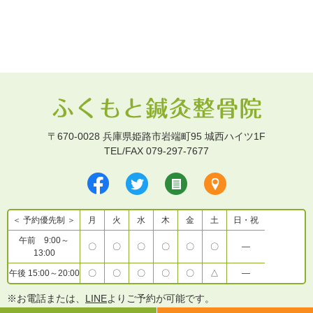
〒670-0028 兵庫県姫路市岩端町95 城西ハイツ1F
TEL/FAX 079-297-7677
＜ 予約優先制 ＞
月
火
水
木
金
土
日・祝
午前 9:00～
〇
〇
〇
〇
〇
〇
―
13:00
午後 15:00～20:00
〇
〇
〇
〇
〇
△
―
※お電話または、
LINE
よりご予約が可能です。