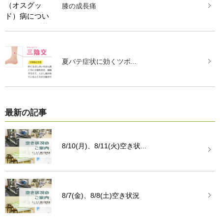
膝の成長痛
夏バテ症状に効くツボ...
最新の記事
8/10(月)、8/11(火)空き状...
8/7(金)、8/8(土)空き状況