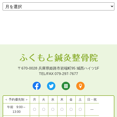
〒670-0028 兵庫県姫路市岩端町95 城西ハイツ1F
TEL/FAX 079-297-7677
＜ 予約優先制 ＞
月
火
水
木
金
土
日・祝
午前 9:00～
〇
〇
〇
〇
〇
〇
―
13:00