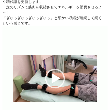
や糖代謝を更新します。
一定のリズムで筋肉を収縮させてエネルギーを消費させるよ
～！
「ぎゅっぎゅっぎゅっぎゅっ」と細かい収縮が連続して続く
という感じです。
動
画
プ
レ
ー
ヤ
ー