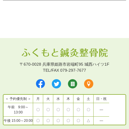
〒670-0028 兵庫県姫路市岩端町95 城西ハイツ1F
TEL/FAX 079-297-7677
＜ 予約優先制 ＞
月
火
水
木
金
土
日・祝
午前 9:00～
〇
〇
〇
〇
〇
〇
―
13:00
午後 15:00～20:00
〇
〇
〇
〇
〇
△
―