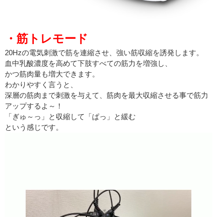
・筋トレモード
20Hzの電気刺激で筋を連縮させ、強い筋収縮を誘発します。
血中乳酸濃度を高めて下肢すべての筋力を増強し、
かつ筋肉量も増大できます。
わかりやすく言うと、
深層の筋肉まで刺激を与えて、筋肉を最大収縮させる事で筋力
アップするよ～！
「ぎゅ～っ」と収縮して「ぱっ」と緩む
という感じです。
動
画
プ
レ
ー
ヤ
ー