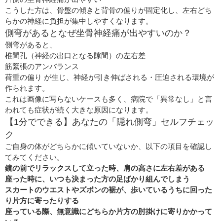
こうした方は、骨盤の傾きと背骨の偏りが固定化し、左右どち
らかの神経に負担が集中しやすくなります。
側弯があるとなぜ坐骨神経痛が出やすいのか？
側弯があると、
椎間孔（神経の出口となる隙間）の左右差
筋緊張のアンバランス
荷重の偏り が生じ、神経が引き伸ばされる・圧迫される環境が
作られます。
これは画像に写らないケースも多く、病院で「異常なし」と言
われても症状が続く大きな原因になります。
【1分でできる】あなたの「隠れ側弯」セルフチェッ
ク
ご自身の体がどちらかに傾いていないか、以下の項目を確認し
てみてください。
鏡の前でリラックスして立った時、肩の高さに左右差がある
座った時に、いつも決まった方の足ばかり組んでしまう
スカートのウエストやズボンの裾が、歩いているうちに回った
り片方に寄ったりする
座っている際、無意識にどちらか片方の肘掛けに寄りかかって