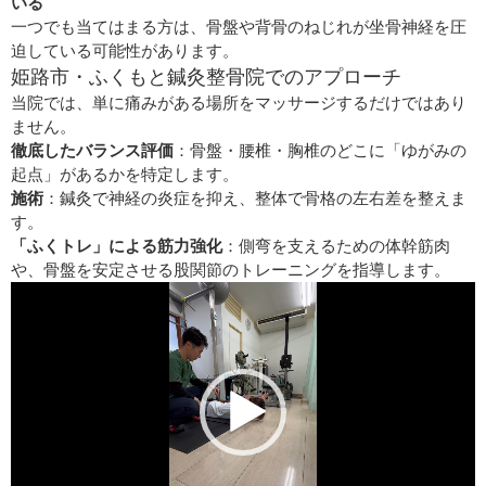
いる
一つでも当てはまる方は、骨盤や背骨のねじれが坐骨神経を圧
迫している可能性があります。
姫路市・ふくもと鍼灸整骨院でのアプローチ
当院では、単に痛みがある場所をマッサージするだけではあり
ません。
徹底したバランス評価
：骨盤・腰椎・胸椎のどこに「ゆがみの
起点」があるかを特定します。
施術
：鍼灸で神経の炎症を抑え、整体で骨格の左右差を整えま
す。
「ふくトレ」による筋力強化
：側弯を支えるための体幹筋肉
や、骨盤を安定させる股関節のトレーニングを指導します。
動
画
プ
レ
ー
ヤ
ー