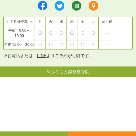
＜ 予約優先制 ＞
月
火
水
木
金
土
日・祝
午前 9:00～
〇
〇
〇
〇
〇
〇
―
13:00
午後 15:00～20:00
〇
〇
〇
〇
〇
△
―
※お電話または、
LINE
よりご予約が可能です。
©
ふくもと鍼灸整骨院