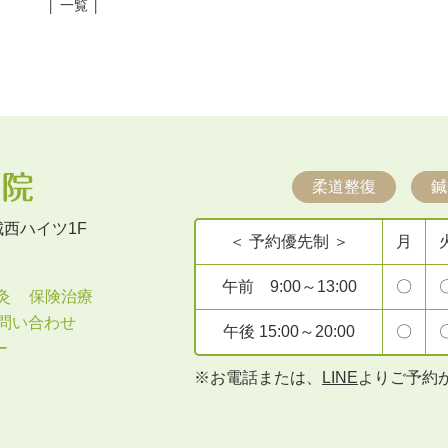
│ 一覧 │
柔道整復
鍼
 城西ハイツ1F
＜ 予約優先制 ＞
月
午前 9:00～13:00
〇
灸
保険治療
問い合わせ
午後 15:00～20:00
〇
ー
※お電話または、
LINE
よりご予約