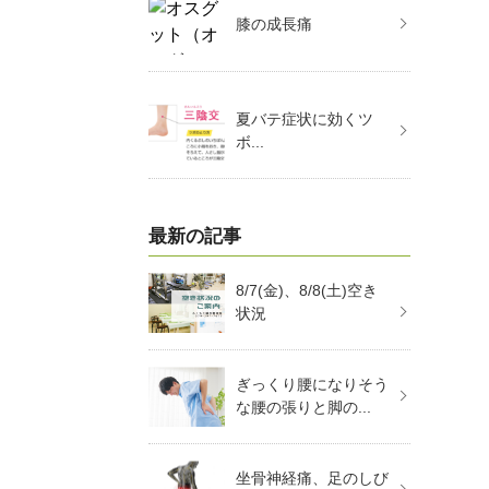
膝の成長痛
夏バテ症状に効くツ
ボ...
最新の記事
8/7(金)、8/8(土)空き
状況
ぎっくり腰になりそう
な腰の張りと脚の...
坐骨神経痛、足のしび