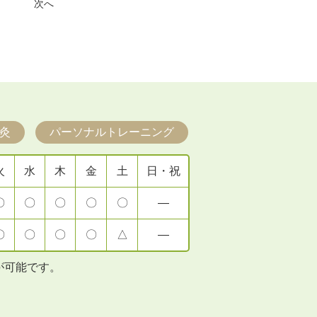
次へ
灸
パーソナルトレーニング
火
水
木
金
土
日・祝
〇
〇
〇
〇
〇
―
〇
〇
〇
〇
△
―
が可能です。