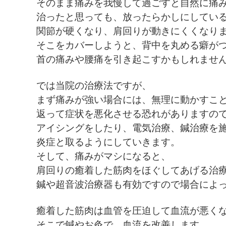
そのまま痛みを我慢して過ごすと自然に痛
治ったと思っても、放ったらかしにしてい
関節が硬くなり、肩回りが動きにくくなり
そこをカバーしようと、背中を丸める癖が
首の痛みや腰痛を引き起こすかもしれませ
では当院の治療法ですが、
まず痛みが強い場合には、無理に動かすこ
返って症状を悪化させる恐れがありますの
アイシングをしたり、電気治療、鍼治療を
炎症と取るようにしていきます。
そして、痛みがマシになると、
肩回りの癒着した筋肉をほぐしてあげる治
鍼や超音波治療器も有効ですので場合によ
癒着した筋肉は血管を圧迫して血流が悪く
そこで鍼やお灸で、血流を改善します。