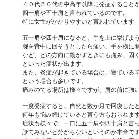
４０代５０代の中高年以降に発症すること
四十肩や五十肩と言われているのです。
特に女性がかかりやすいと言われています
五十肩や四十肩になると、手を上に挙げよ
腕を背中に回そうとしたら痛い、手を横に
など、どの方向に動かすときにも痛み、固
といった症状が出ます。
また、炎症が起きている場合は、寝ている
という場合も多いです。
痛みのでる場所は様々ですが、肩の前に強
一度発症すると、自然と数か月で回復した
何年も悩み続けていると言う方もおられま
症状も様々で、一口に五十肩や四十肩と言
診てみないと分からないというのが本音で