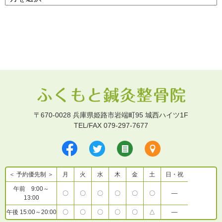
〒670-0028 兵庫県姫路市岩端町95 城西ハイツ1F
TEL/FAX 079-297-7677
＜ 予約優先制 ＞
月
火
水
木
金
土
日・祝
午前 9:00～
〇
〇
〇
〇
〇
〇
―
13:00
午後 15:00～20:00
〇
〇
〇
〇
〇
△
―