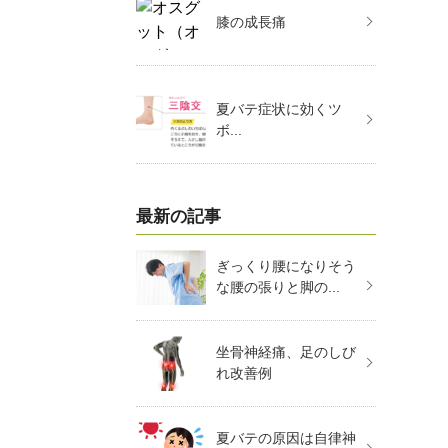
膝の成長痛
夏バテ症状に効くツ
ボ...
最新の記事
ぎっくり腰になりそう
な腰の張りと脚の...
坐骨神経痛、足のしび
れ改善例
夏バテの原因は自律神