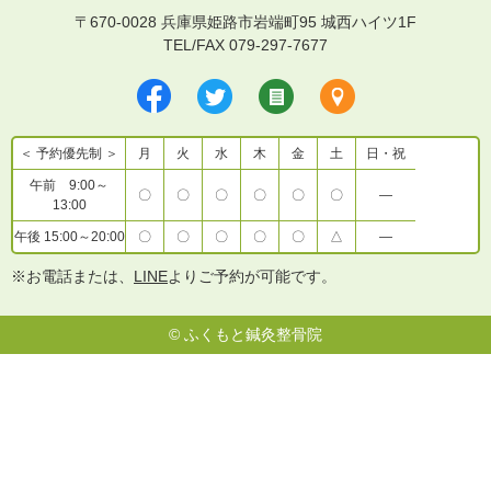
〒670-0028 兵庫県姫路市岩端町95 城西ハイツ1F
TEL/FAX 079-297-7677
＜ 予約優先制 ＞
月
火
水
木
金
土
日・祝
午前 9:00～
〇
〇
〇
〇
〇
〇
―
13:00
午後 15:00～20:00
〇
〇
〇
〇
〇
△
―
※お電話または、
LINE
よりご予約が可能です。
©
ふくもと鍼灸整骨院