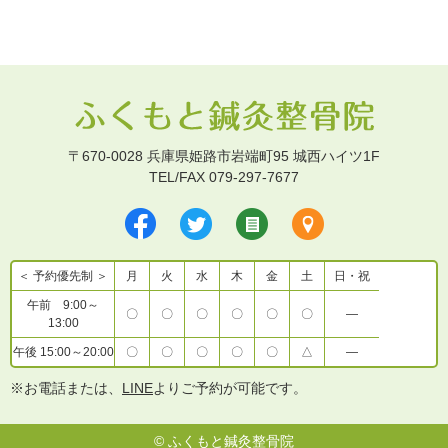
〒670-0028 兵庫県姫路市岩端町95 城西ハイツ1F
TEL/FAX 079-297-7677
＜ 予約優先制 ＞
月
火
水
木
金
土
日・祝
午前 9:00～
〇
〇
〇
〇
〇
〇
―
13:00
午後 15:00～20:00
〇
〇
〇
〇
〇
△
―
※お電話または、
LINE
よりご予約が可能です。
©
ふくもと鍼灸整骨院